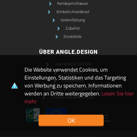
Rendejernsfræser
Winkelschneideset
Seitenführung
Zubehör
Ersatzteile
ÜBER ANGLE.DESIGN
Über ANGLE.DESIGN
Die Website verwendet Cookies, um
Neuigkeiten
Einstellungen, Statistiken und das Targeting
Kontaktieren
von Werbung zu speichern. Informationen
Allgemeine geschäftsbedingungen
werden an Dritte weitergegeben.
Lesen Sie hier
Cookies und datenschutz
mehr
OK