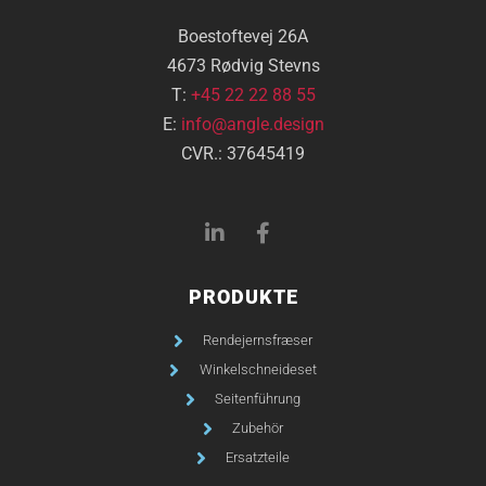
Boestoftevej 26A
4673 Rødvig Stevns
T:
+45 22 22 88 55
E:
info@angle.design
CVR.: 37645419
PRODUKTE
Rendejernsfræser
Winkelschneideset
Seitenführung
Zubehör
Ersatzteile