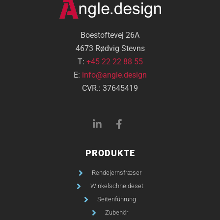
Boestoftevej 26A
4673 Rødvig Stevns
T:
+45 22 22 88 55
E:
info@angle.design
CVR.: 37645419
PRODUKTE
Rendejernsfræser
Winkelschneideset
Seitenführung
Zubehör