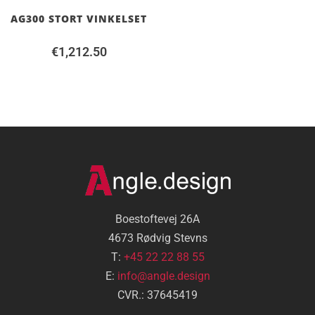
AG300 STORT VINKELSET
€
1,212.50
Boestoftevej 26A
4673 Rødvig Stevns
T:
+45 22 22 88 55
E:
info@angle.design
CVR.: 37645419