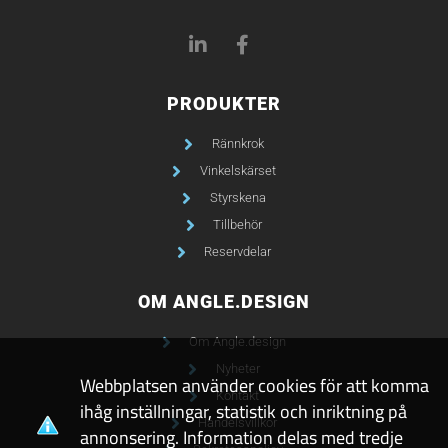
PRODUKTER
Rännkrok
Vinkelskärset
Styrskena
Tillbehör
Reservdelar
OM ANGLE.DESIGN
Om Angle.design
Nyheter
Webbplatsen använder cookies för att komma
Kontakt
ihåg inställningar, statistik och inriktning på
Handelsvillkor
annonsering. Information delas med tredje