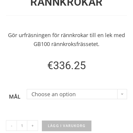
RÄNNKROKAR
Gör urfräsningen för rännkrokar till en lek med
GB100 rännkroksfrässetet.
€
336.25
Choose an option
MÅL
-
+
LÄGG I VARUKORG