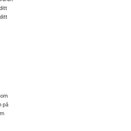
ditt
 ditt
 som
n på
Om