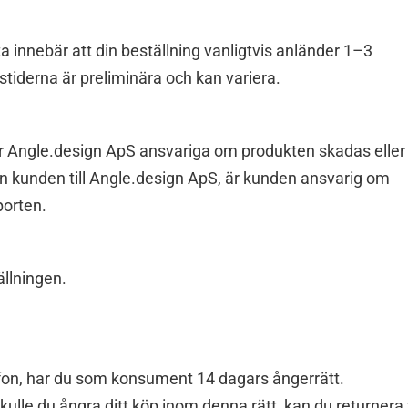
ta innebär att din beställning vanligtvis anländer 1–3
tiderna är preliminära och kan variera.
 är Angle.design ApS ansvariga om produkten skadas eller
n kunden till Angle.design ApS, är kunden ansvarig om
porten.
ällningen.
lefon, har du som konsument 14 dagars ångerrätt.
kulle du ångra ditt köp inom denna rätt, kan du returnera