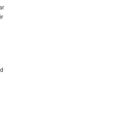
ar
ör
id