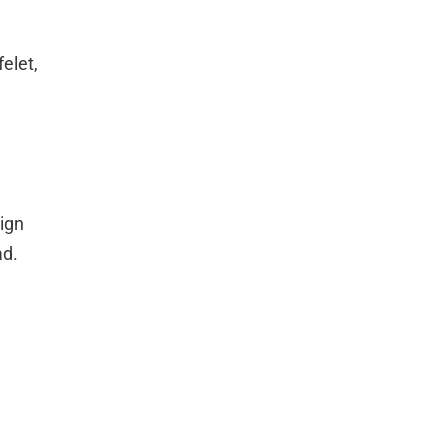
elet,
ign
ad.