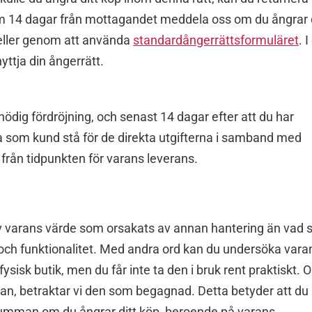
inom 14 dagar från mottagandet meddela oss om du ångrar 
ller genom att använda
standardångerrättsformuläret
. I
ttja din ångerrätt.
 onödig fördröjning, och senast 14 dagar efter att du har
a som kund stå för de direkta utgifterna i samband med
 från tidpunkten för varans leverans.
av varans värde som orsakats av annan hantering än vad
 och funktionalitet. Med andra ord kan du undersöka vara
isk butik, men du får inte ta den i bruk rent praktiskt. 
an, betraktar vi den som begagnad. Detta betyder att du
pesumman om du ångrar ditt köp, beroende på varans