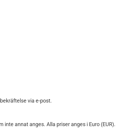
Hem
»
Handelsvillkor
rbekräftelse via e-post.
m inte annat anges. Alla priser anges i Euro (EUR).