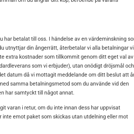
du har betalat till oss. I händelse av en värdeminskning s
tnyttjar din ångerrätt, återbetalar vi alla betalningar vi
inte extra kostnader som tillkommit genom ditt eget val av
ndardleverans som vi erbjuder), utan onödigt dröjsmål och
det datum då vi mottagit meddelande om ditt beslut att 
ng med samma betalningsmetod som du använde vid den
en har samtyckt till något annat.
agit varan i retur, om du inte innan dess har uppvisat
ar inte emot paket som skickas utan utdelning eller mot