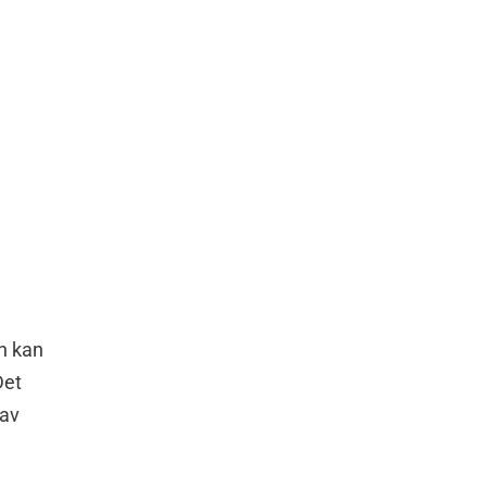
en kan
Det
 av