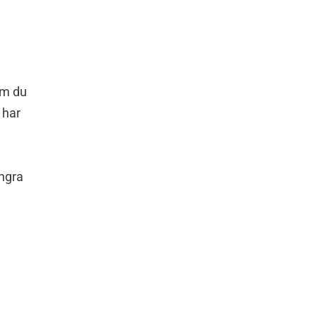
om du
 har
ångra