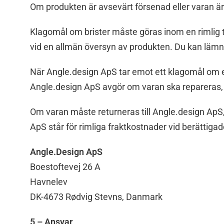
Om produkten är avsevärt försenad eller varan är
Klagomål om brister måste göras inom en rimlig tid
vid en allmän översyn av produkten. Du kan lämna i
När Angle.design ApS tar emot ett klagomål om e
Angle.design ApS avgör om varan ska repareras, 
Om varan måste returneras till Angle.design ApS
ApS står för rimliga fraktkostnader vid berättiga
Angle.Design ApS
Boestoftevej 26 A
Havnelev
DK-4673 Rødvig Stevns, Danmark
5 – Ansvar