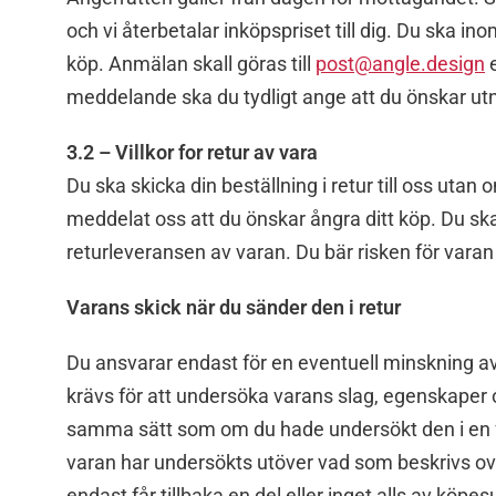
och vi återbetalar inköpspriset till dig. Du ska 
köp. Anmälan skall göras till
post@angle.design
e
meddelande ska du tydligt ange att du önskar utny
3.2 – Villkor for retur av vara
Du ska skicka din beställning i retur till oss utan
meddelat oss att du önskar ångra ditt köp. Du sk
returleveransen av varan. Du bär risken för varan
Varans skick när du sänder den i retur
Du ansvarar endast för en eventuell minskning 
krävs för att undersöka varans slag, egenskaper
samma sätt som om du hade undersökt den i en fys
varan har undersökts utöver vad som beskrivs ov
endast får tillbaka en del eller inget alls av kö