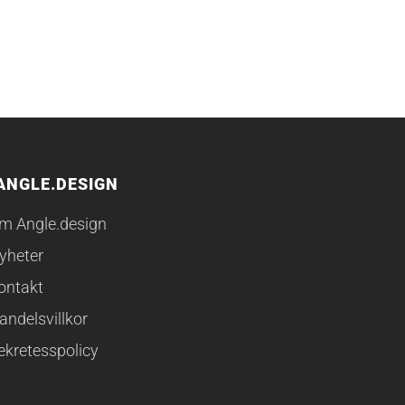
ANGLE.DESIGN
m Angle.design
yheter
ontakt
andelsvillkor
ekretesspolicy