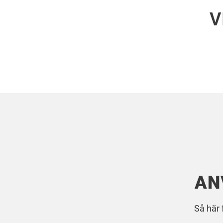
V
AN
Så här 