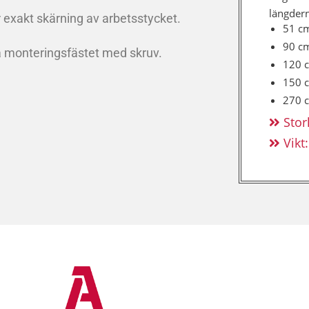
längder
 exakt skärning av arbetsstycket.
51 c
90 c
sta monteringsfästet med skruv.
120 
150 
270 
Stor
Vikt