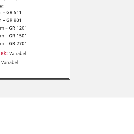
na:
m –
GR 511
m –
GR 901
cm –
GR 1201
cm –
GR 1501
cm –
GR 2701
lek:
Variabel
:
Variabel