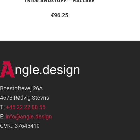
TR100 ÄNDSTOPP – HÅLLARE
€
96.25
Boestoftevej 26A
4673 Rødvig Stevns
T:
+45 22 22 88 55
E:
info@angle.design
CVR.: 37645419