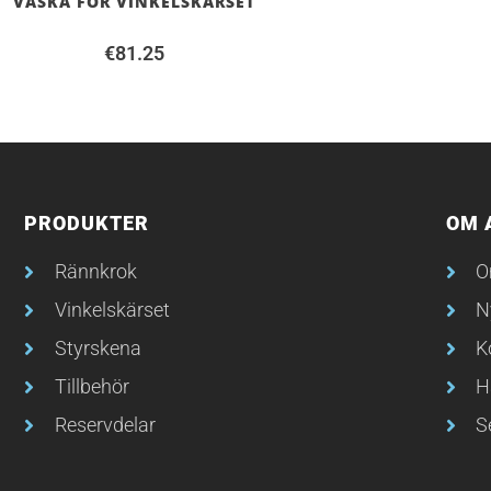
VÄSKA FÖR VINKELSKÄRSET
€
81.25
PRODUKTER
OM 
Rännkrok
O
Vinkelskärset
N
Styrskena
K
Tillbehör
H
Reservdelar
S